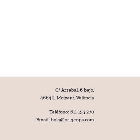
C/ Arrabal, 6 bajo,
46640, Moixent, València
Teléfono:
611 155 270
Email:
hola@origenpa.com