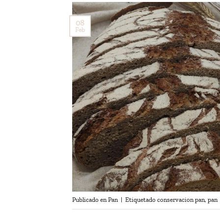
08
Feb
Publicado en
Pan
|
Etiquetado
conservacion pan
,
pan